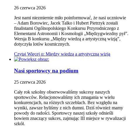
26
czerwca
2026
Jest nami niezmiernie miło poinformować, że nasi uczniowie
– Adam Borowiec, Jacek Talko i Hubert Pietrzyk zostali
finalistami Ogólnopolskiego Konkursu Przyrodniczego z
Elementami Astronomii i Kosmologii „Międzygwiezdny pył”.
Wersja B konkursu „Między wiedzą a artystyczną wizją”,
dotyczyła lotów kosmicznych.
Czytaj
Więcej
o: Między wiedzą a artystyczną wizją
Nasi sportowcy na podium
25
czerwca
2026
Cały rok szkolny obserwowaliśmy sukcesy naszych
sportowców. Relacjonowaliśmy ich zmagania w wielu
konkurencjach, na różnych szczeblach. Bez względu na
wyniki, zawsze byliśmy z nich dumni. Dziś również mamy
powody do radości. Sportowcy naszej szkoły odnieśli
bowiem znaczący sukces, zajmując III miejsce w rywalizacji
szkół.