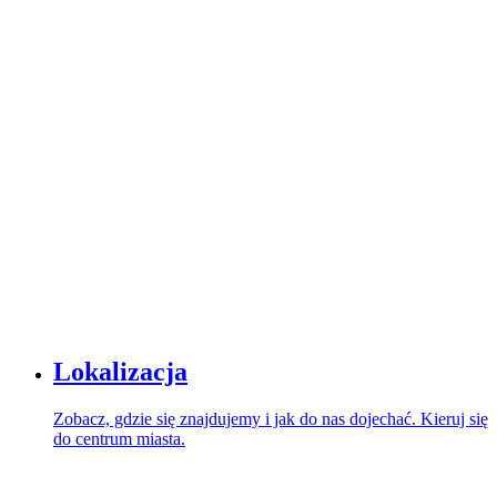
Lokalizacja
Zobacz, gdzie się znajdujemy i jak do nas dojechać. Kieruj się
do centrum miasta.