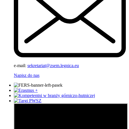
e-mail:
sekretariat@zsem.legnica.eu
Napisz do nas