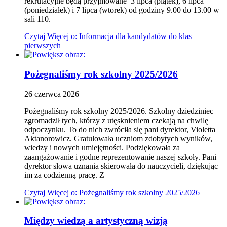
rekrutacyjne będą przyjmowane 3 lipca (piątek), 6 lipca
(poniedziałek) i 7 lipca (wtorek) od godziny 9.00 do 13.00 w
sali 110.
Czytaj
Więcej
o: Informacja dla kandydatów do klas
pierwszych
Pożegnaliśmy rok szkolny 2025/2026
26
czerwca
2026
Pożegnaliśmy rok szkolny 2025/2026. Szkolny dziedziniec
zgromadził tych, którzy z utęsknieniem czekają na chwilę
odpoczynku. To do nich zwróciła się pani dyrektor, Violetta
Aktanorowicz. Gratulowała uczniom zdobytych wyników,
wiedzy i nowych umiejętności. Podziękowała za
zaangażowanie i godne reprezentowanie naszej szkoły. Pani
dyrektor słowa uznania skierowała do nauczycieli, dziękując
im za codzienną pracę. Z
Czytaj
Więcej
o: Pożegnaliśmy rok szkolny 2025/2026
Między wiedzą a artystyczną wizją