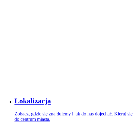
Lokalizacja
Zobacz, gdzie się znajdujemy i jak do nas dojechać. Kieruj się
do centrum miasta.