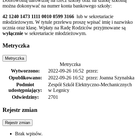
Dobrowolną darowiznę na rzecz szkoły oraz na szafkę szkolną
można dokonywać na numer konta bankowego szkoły:
42 1240 1473 1111 0010 0599 3166
lub w sekretariacie
młodzieżowym. W tytule przelewu proszę wpisać imię i nazwisko
ucznia oraz klasę. Wpłaty na Radę Rodziców przyjmowane są
wyłącznie
w sekretariacie młodzieżowym.
Metryczka
Metryczka
Metryczka
Wytworzono:
2022-09-26 16:52
przez:
Opublikowano:
2022-09-26 16:52
przez: Joanna Szynalska
Podmiot
Zespół Szkół Elektryczno-Mechanicznych
udostępniający:
w Legnicy
Odwiedziny:
2701
Rejestr zmian
Rejestr zmian
Brak wpisów.