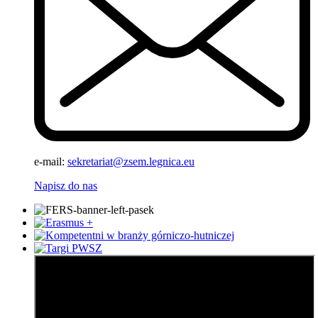
e-mail:
sekretariat@zsem.legnica.eu
Napisz do nas