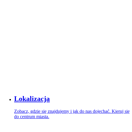
Lokalizacja
Zobacz, gdzie się znajdujemy i jak do nas dojechać. Kieruj się
do centrum miasta.