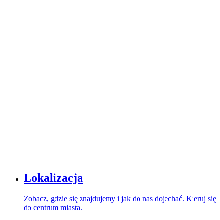
Lokalizacja
Zobacz, gdzie się znajdujemy i jak do nas dojechać. Kieruj się
do centrum miasta.