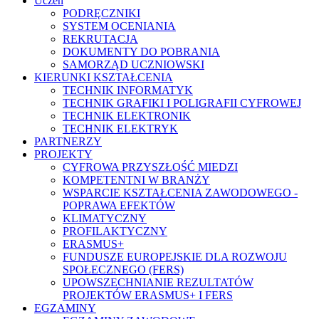
Uczeń
PODRĘCZNIKI
SYSTEM OCENIANIA
REKRUTACJA
DOKUMENTY DO POBRANIA
SAMORZĄD UCZNIOWSKI
KIERUNKI KSZTAŁCENIA
TECHNIK INFORMATYK
TECHNIK GRAFIKI I POLIGRAFII CYFROWEJ
TECHNIK ELEKTRONIK
TECHNIK ELEKTRYK
PARTNERZY
PROJEKTY
CYFROWA PRZYSZŁOŚĆ MIEDZI
KOMPETENTNI W BRANŻY
WSPARCIE KSZTAŁCENIA ZAWODOWEGO -
POPRAWA EFEKTÓW
KLIMATYCZNY
PROFILAKTYCZNY
ERASMUS+
FUNDUSZE EUROPEJSKIE DLA ROZWOJU
SPOŁECZNEGO (FERS)
UPOWSZECHNIANIE REZULTATÓW
PROJEKTÓW ERASMUS+ I FERS
EGZAMINY