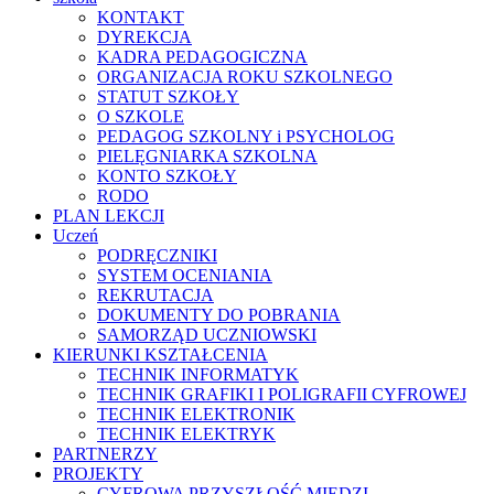
KONTAKT
DYREKCJA
KADRA PEDAGOGICZNA
ORGANIZACJA ROKU SZKOLNEGO
STATUT SZKOŁY
O SZKOLE
PEDAGOG SZKOLNY i PSYCHOLOG
PIELĘGNIARKA SZKOLNA
KONTO SZKOŁY
RODO
PLAN LEKCJI
Uczeń
PODRĘCZNIKI
SYSTEM OCENIANIA
REKRUTACJA
DOKUMENTY DO POBRANIA
SAMORZĄD UCZNIOWSKI
KIERUNKI KSZTAŁCENIA
TECHNIK INFORMATYK
TECHNIK GRAFIKI I POLIGRAFII CYFROWEJ
TECHNIK ELEKTRONIK
TECHNIK ELEKTRYK
PARTNERZY
PROJEKTY
CYFROWA PRZYSZŁOŚĆ MIEDZI