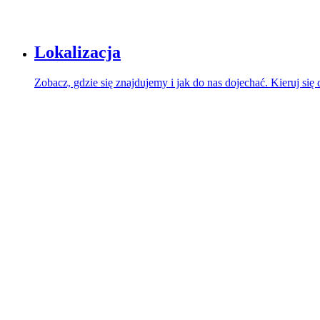
Lokalizacja
Zobacz, gdzie się znajdujemy i jak do nas dojechać. Kieruj się