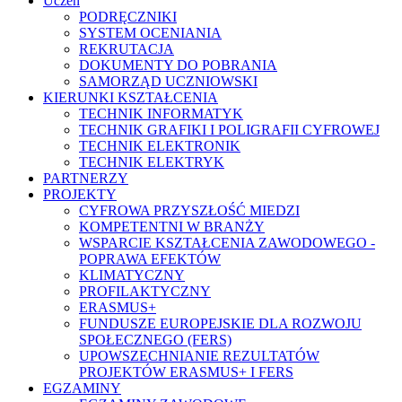
Uczeń
PODRĘCZNIKI
SYSTEM OCENIANIA
REKRUTACJA
DOKUMENTY DO POBRANIA
SAMORZĄD UCZNIOWSKI
KIERUNKI KSZTAŁCENIA
TECHNIK INFORMATYK
TECHNIK GRAFIKI I POLIGRAFII CYFROWEJ
TECHNIK ELEKTRONIK
TECHNIK ELEKTRYK
PARTNERZY
PROJEKTY
CYFROWA PRZYSZŁOŚĆ MIEDZI
KOMPETENTNI W BRANŻY
WSPARCIE KSZTAŁCENIA ZAWODOWEGO -
POPRAWA EFEKTÓW
KLIMATYCZNY
PROFILAKTYCZNY
ERASMUS+
FUNDUSZE EUROPEJSKIE DLA ROZWOJU
SPOŁECZNEGO (FERS)
UPOWSZECHNIANIE REZULTATÓW
PROJEKTÓW ERASMUS+ I FERS
EGZAMINY