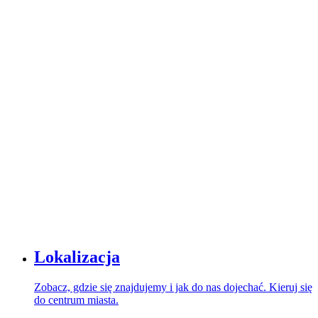
Lokalizacja
Zobacz, gdzie się znajdujemy i jak do nas dojechać. Kieruj się
do centrum miasta.