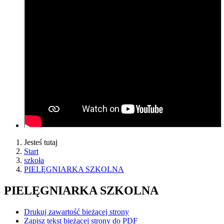
Jesteś tutaj
Start
szkoła
PIELĘGNIARKA SZKOLNA
PIELĘGNIARKA SZKOLNA
Drukuj zawartość bieżącej strony
Zapisz tekst bieżącej strony do PDF