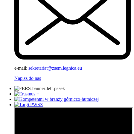
e-mail:
sekretariat@zsem.legnica.eu
Napisz do nas