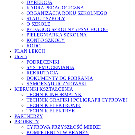
DYREKCJA
KADRA PEDAGOGICZNA
ORGANIZACJA ROKU SZKOLNEGO
STATUT SZKOŁY
O SZKOLE
PEDAGOG SZKOLNY i PSYCHOLOG
PIELĘGNIARKA SZKOLNA
KONTO SZKOŁY
RODO
PLAN LEKCJI
Uczeń
PODRĘCZNIKI
SYSTEM OCENIANIA
REKRUTACJA
DOKUMENTY DO POBRANIA
SAMORZĄD UCZNIOWSKI
KIERUNKI KSZTAŁCENIA
TECHNIK INFORMATYK
TECHNIK GRAFIKI I POLIGRAFII CYFROWEJ
TECHNIK ELEKTRONIK
TECHNIK ELEKTRYK
PARTNERZY
PROJEKTY
CYFROWA PRZYSZŁOŚĆ MIEDZI
KOMPETENTNI W BRANŻY