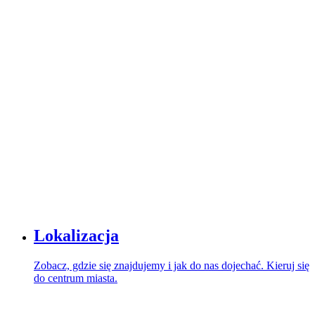
Lokalizacja
Zobacz, gdzie się znajdujemy i jak do nas dojechać. Kieruj się
do centrum miasta.